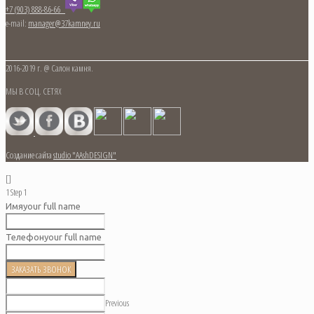
+7 (903) 888-86-66
e-mail:
manager@37kamney.ru
2016-2019 г. @ Салон камня.
МЫ В СОЦ. СЕТЯХ
Создание сайта
studio "AAshDESIGN"
[]
1
Step 1
Имя
your full name
Телефон
your full name
ЗАКАЗАТЬ ЗВОНОК
Previous