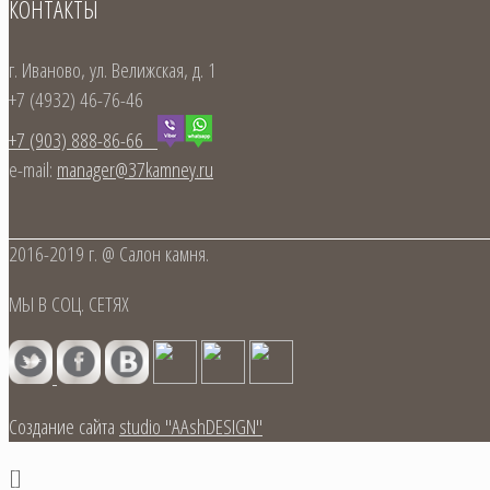
КОНТАКТЫ
г. Иваново, ул. Велижская, д. 1
+7 (4932) 46-76-46
+7 (903) 888-86-66
e-mail:
manager@37kamney.ru
2016-2019 г. @ Салон камня.
МЫ В СОЦ. СЕТЯХ
Создание сайта
studio "AAshDESIGN"
[]