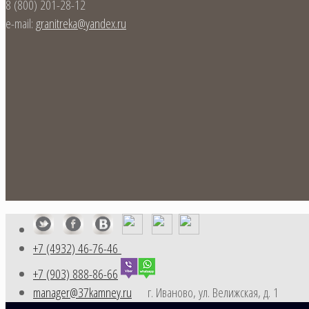
8 (800) 201-28-12
e-mail:
granitreka@yandex.ru
+7 (4932) 46-76-46
+7 (903) 888-86-66
manager@37kamney.ru
г. Иваново, ул. Велижская, д. 1